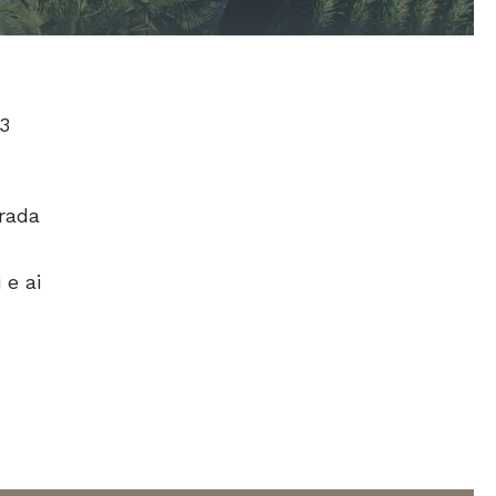
13
trada
 e ai